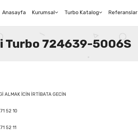
Anasayfa
Kurumsal
Turbo Katalog
Referanslar
 Di Turbo 724639-5006S
İ ALMAK İCİN İRTİBATA GECİN
71 52 10
71 52 11