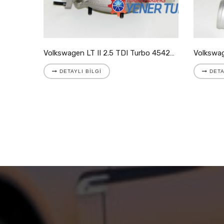
Volkswagen LT II 2.8 TDI Turbo 721204-5001S
Volkswagen LT II 2.5 TDI Turbo 454205-9007S
DETAYLI BILGI
DETA