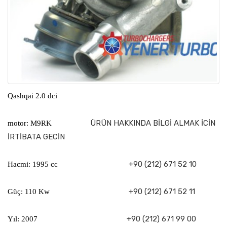
Qashqai 2.0 dci
ÜRÜN HAKKINDA BİLGİ ALMAK İCİN
motor: M9RK
İRTİBATA GECİN
+90 (212) 671 52 10
Hacmi: 1995 cc
+90 (212) 671 52 11
Güç: 110 Kw
+90 (212) 671 99 00
Yıl: 2007