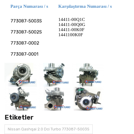
Parça Numarası / s
Karşılaştırma Numarası / s
14411-00Q1C
773087-5003S
14411-00Q0G
14411-00K0F
773087-5002S
1441100K0F
773087-0002
773087-0001
Etiketler
Nissan Qashqai 2.0 Dci Turbo 773087-5003S