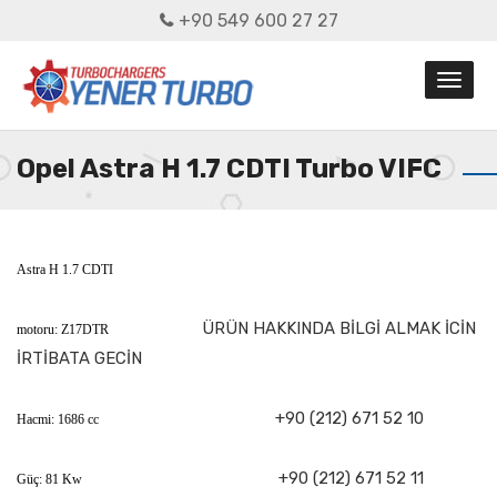
+90 549 600 27 27
Opel Astra H 1.7 CDTI Turbo VIFC
Astra H 1.7 CDTI
ÜRÜN HAKKINDA BİLGİ ALMAK İCİN
motoru: Z17DTR
İRTİBATA GECİN
+90 (212) 671 52 10
Hacmi: 1686 cc
+90 (212) 671 52 11
Güç: 81 Kw