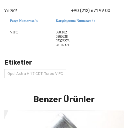
+90 (212) 671 99 00
Yıl: 2007
Parça Numarası / s
Karşılaştırma Numarası / s
VIFC
860.102
5860938
97376273
98102371
Etiketler
Opel Astra H 1.7 CDTI Turbo VIFC
Benzer Ürünler