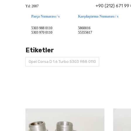
+90 (212) 671 99
Yıl: 2007
Parça Numarası / s
Karşılaştırma Numarası / s
5303 988 0110
5860016
5303 970 0110
55355617
Etiketler
Opel Corsa D 1.6 Turbo 5303 988 0110