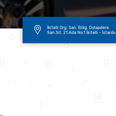
İkitelli Org. San. Bölg. Dolapdere
San.Sit. 21.Ada No:1 İkitelli - İstanb