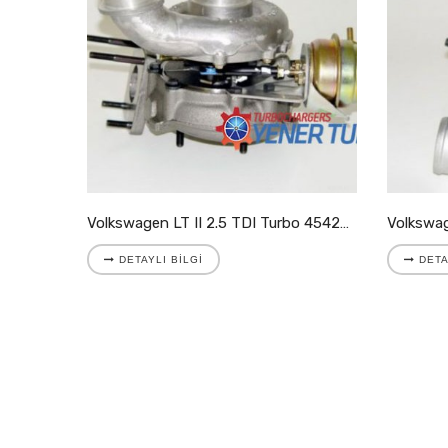
Volkswagen LT II 2.8 TDI Turbo 721204-5001S
Volkswagen LT II 2.5 TDI Turbo 454205-9007S
DETAYLI BILGI
DETA