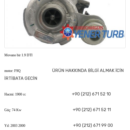
Movano bir 1.9 DTI
ÜRÜN HAKKINDA BİLGİ ALMAK İCİN
motor: F9Q
İRTİBATA GECİN
+90 (212) 671 52 10
Hacmi: 1900 cc
+90 (212) 671 52 11
Güç: 74 Kw
+90 (212) 671 99 00
Yıl: 2003 2000