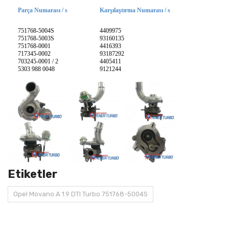
Parça Numarası / s
Karşılaştırma Numarası / s
751768-5004S
4409975
751768-5003S
93160135
751768-0001
4416393
717345-0002
93187292
703245-0001 / 2
4405411
5303 988 0048
9121244
Etiketler
Opel Movano A 1.9 DTI Turbo 751768-5004S