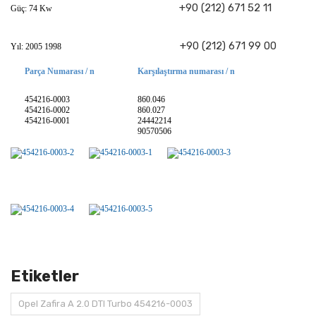
+90 (212) 671 52 11
Güç: 74 Kw
+90 (212) 671 99 00
Yıl: 2005 1998
Parça Numarası / n
Karşılaştırma numarası / n
454216-0003
860.046
454216-0002
860.027
454216-0001
24442214
90570506
Etiketler
Opel Zafira A 2.0 DTI Turbo 454216-0003