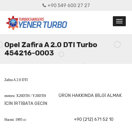
+90 549 600 27 27
Opel Zafira A 2.0 DTI Turbo
454216-0003
Zafira A 2.0 DTI
ÜRÜN HAKKINDA BİLGİ ALMAK
motoru: X20DTH / Y20DTH
İCİN İRTİBATA GECİN
+90 (212) 671 52 10
Hacmi: 1995 cc