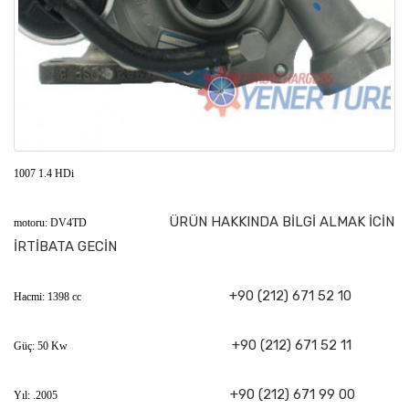
1007 1.4 HDi
ÜRÜN HAKKINDA BİLGİ ALMAK İCİN
motoru: DV4TD
İRTİBATA GECİN
+90 (212) 671 52 10
Hacmi: 1398 cc
+90 (212) 671 52 11
Güç: 50 Kw
+90 (212) 671 99 00
Yıl: .2005