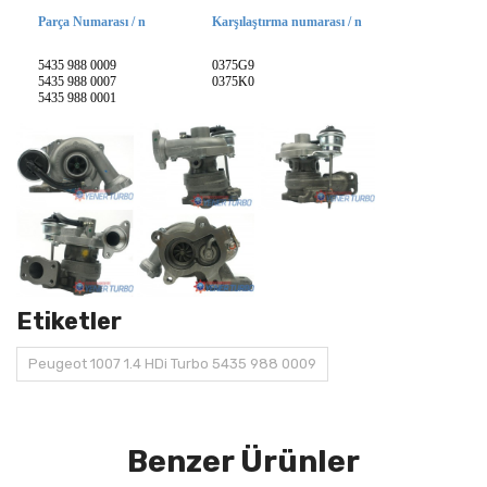
Parça Numarası / n
Karşılaştırma numarası / n
5435 988 0009
0375G9
5435 988 0007
0375K0
5435 988 0001
Etiketler
Peugeot 1007 1.4 HDi Turbo 5435 988 0009
Benzer Ürünler