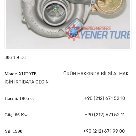
306 1.9 DT
ÜRÜN HAKKINDA BİLGİ ALMAK
Motor: XUD9TE
İCİN İRTİBATA GECİN
+90 (212) 671 52 10
Hacmi: 1905 cc
+90 (212) 671 52 11
Güç: 66 Kw
+90 (212) 671 99 00
Yıl: 1998