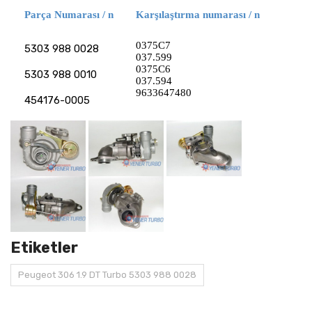
Parça Numarası / n
Karşılaştırma numarası / n
0375C7
5303 988 0028
037.599
0375C6
5303 988 0010
037.594
9633647480
454176-0005
Etiketler
Peugeot 306 1.9 DT Turbo 5303 988 0028