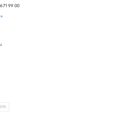
 671 99 00
 n
001S