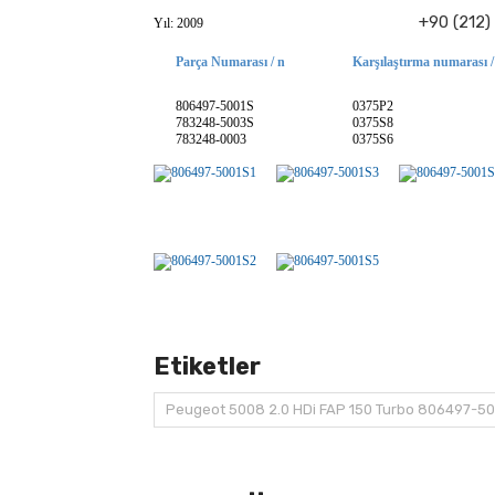
+90 (212)
Yıl: 2009
Parça Numarası / n
Karşılaştırma numarası /
806497-5001S
0375P2
783248-5003S
0375S8
783248-0003
0375S6
Etiketler
Peugeot 5008 2.0 HDi FAP 150 Turbo 806497-5