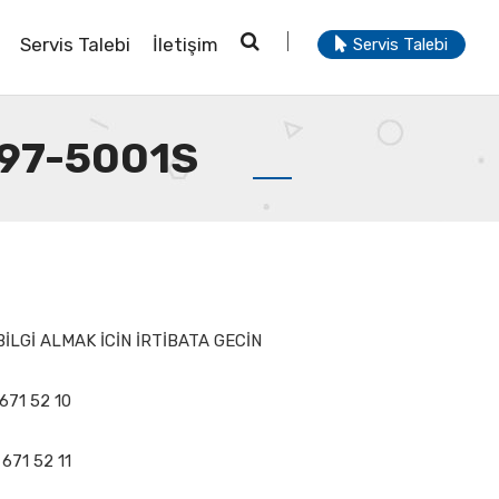
Servis Talebi
İletişim
Servis Talebi
497-5001S
İLGİ ALMAK İCİN İRTİBATA GECİN
 671 52 10
 671 52 11