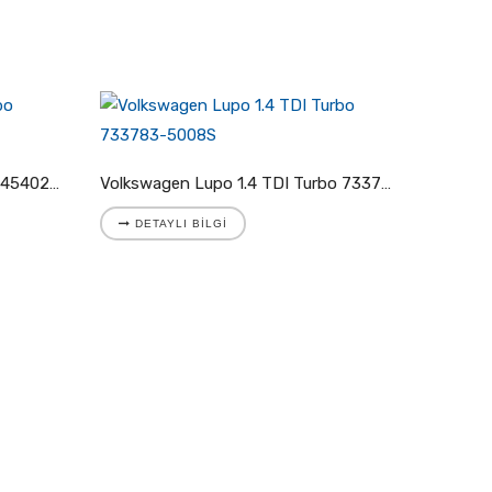
Volkswagen LT I 2.4 TD Turbo 454023-5002S
Volkswagen Lupo 1.4 TDI Turbo 733783-5008S
DETAYLI BILGI
DETA