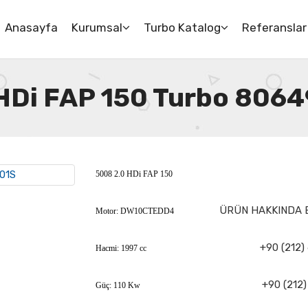
Anasayfa
Kurumsal
Turbo Katalog
Referanslar
HDi FAP 150 Turbo 806
5008 2.0 HDi FAP 150
ÜRÜN HAKKINDA B
Motor: DW10CTEDD4
+90 (212)
Hacmi: 1997 cc
+90 (212)
Güç: 110 Kw