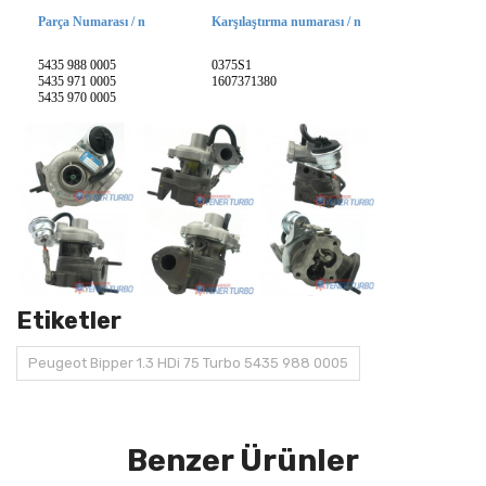
Parça Numarası / n
Karşılaştırma numarası / n
5435 988 0005
0375S1
5435 971 0005
1607371380
5435 970 0005
Etiketler
Peugeot Bipper 1.3 HDi 75 Turbo 5435 988 0005
Benzer Ürünler