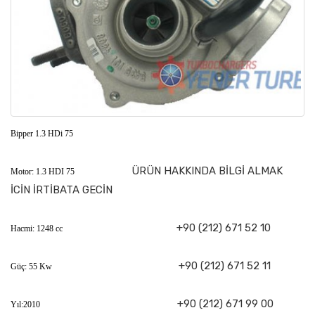
Bipper 1.3 HDi 75
ÜRÜN HAKKINDA BİLGİ ALMAK
Motor: 1.3 HDI 75
İCİN İRTİBATA GECİN
+90 (212) 671 52 10
Hacmi: 1248 cc
+90 (212) 671 52 11
Güç: 55 Kw
+90 (212) 671 99 00
Yıl:2010