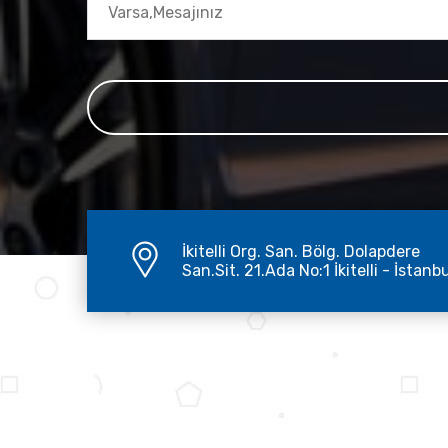
İkitelli Org. San. Bölg. Dolapdere
San.Sit. 21.Ada No:1 İkitelli - İstanb