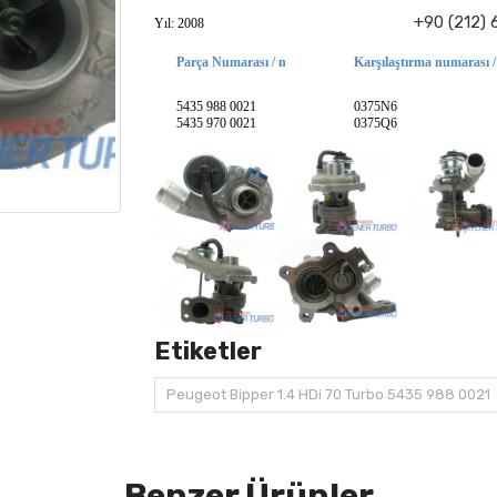
+90 (212) 
Yıl: 2008
Parça Numarası / n
Karşılaştırma numarası /
5435 988 0021
0375N6
5435 970 0021
0375Q6
Etiketler
Peugeot Bipper 1.4 HDi 70 Turbo 5435 988 0021
Benzer Ürünler