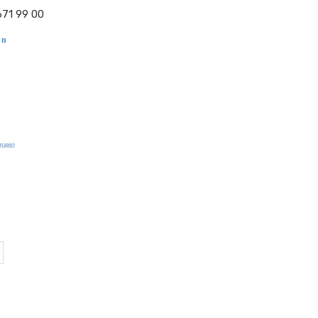
671 99 00
 n