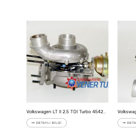
Volkswagen LT II 2.8 TDI Turbo 721204-5001S
Volkswagen LT II 2.5 TDI Turbo 454205-9007S
DETAYLI BILGI
DETA