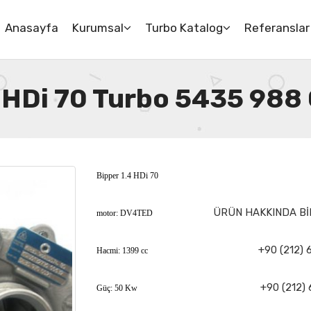
Anasayfa
Kurumsal
Turbo Katalog
Referanslar
 HDi 70 Turbo 5435 988
Bipper 1.4 HDi 70
ÜRÜN HAKKINDA BİL
motor: DV4TED
+90 (212) 
Hacmi: 1399 cc
+90 (212) 
Güç: 50 Kw