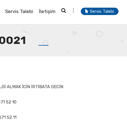
Servis Talebi
İletişim
Servis Talebi
 0021
Gİ ALMAK İCİN İRTİBATA GECİN
671 52 10
671 52 11