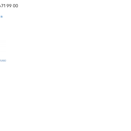
671 99 00
 n