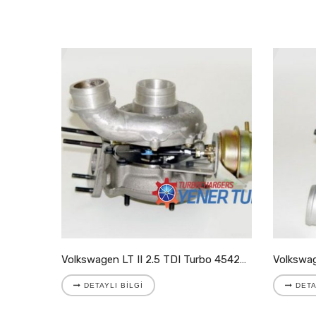
Volkswagen LT II 2.8 TDI Turbo 721204-5001S
Volkswagen LT II 2.5 TDI Turbo 454205-9007S
DETAYLI BILGI
DETA