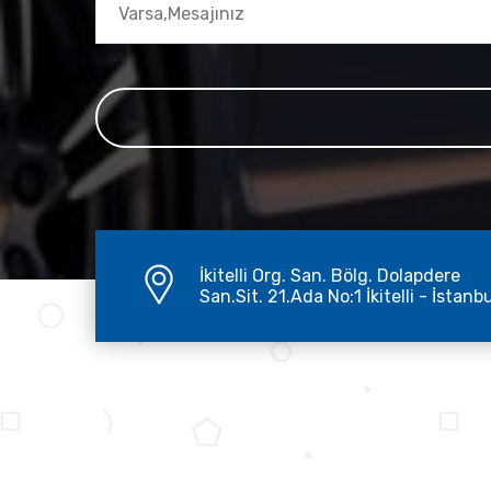
İkitelli Org. San. Bölg. Dolapdere
San.Sit. 21.Ada No:1 İkitelli - İstanb