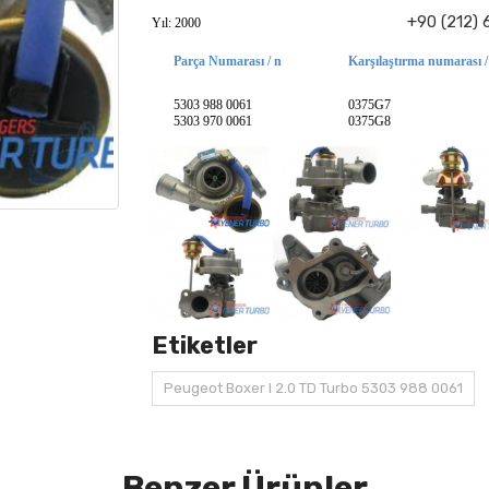
+90 (212) 
Yıl: 2000
Parça Numarası / n
Karşılaştırma numarası /
5303 988 0061
0375G7
5303 970 0061
0375G8
Etiketler
Peugeot Boxer I 2.0 TD Turbo 5303 988 0061
Benzer Ürünler