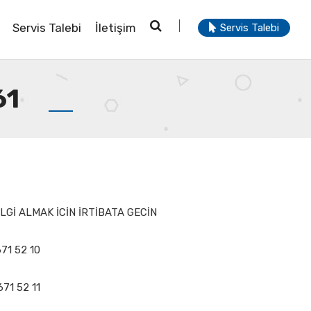
Servis Talebi
İletişim
Servis Talebi
61
Gİ ALMAK İCİN İRTİBATA GECİN
671 52 10
671 52 11