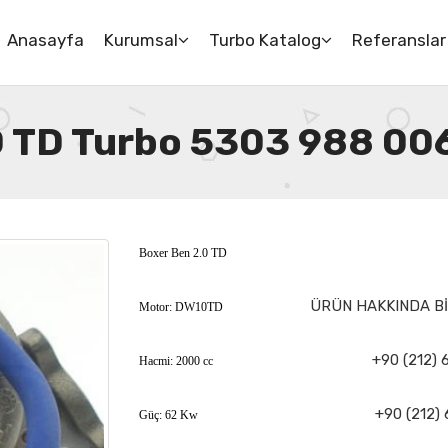
Anasayfa
Kurumsal
Turbo Katalog
Referanslar
0 TD Turbo 5303 988 00
Boxer Ben 2.0 TD
ÜRÜN HAKKINDA BİL
Motor: DW10TD
+90 (212) 
Hacmi: 2000 cc
+90 (212) 
Güç: 62 Kw