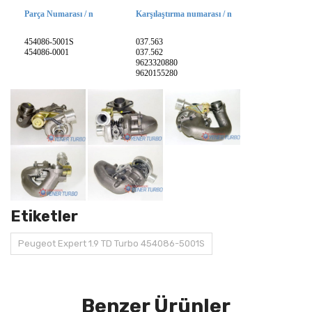
Parça Numarası / n
Karşılaştırma numarası / n
454086-5001S
037.563
454086-0001
037.562
9623320880
9620155280
Etiketler
Peugeot Expert 1.9 TD Turbo 454086-5001S
Benzer Ürünler