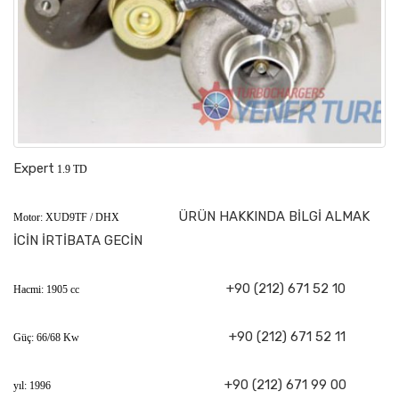
Expert
1.9 TD
ÜRÜN HAKKINDA BİLGİ ALMAK
Motor: XUD9TF / DHX
İCİN İRTİBATA GECİN
+90 (212) 671 52 10
Hacmi: 1905 cc
+90 (212) 671 52 11
Güç: 66/68 Kw
+90 (212) 671 99 00
yıl: 1996