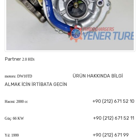
Partner
2.0 HDi
ÜRÜN HAKKINDA BİLGİ
motoru: DW10TD
ALMAK İCİN İRTİBATA GECİN
+90 (212) 671 52 10
Hacmi: 2000 cc
+90 (212) 671 52 11
Güç: 66 KW
+90 (212) 671 99
Yıl: 1999