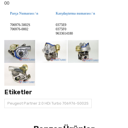
00
Parça Numarası / n
Karşılaştırma numarası / n
706976-5002S
0375E9
706976-0002
0375F0
9633614180
Etiketler
Peugeot Partner 2.0 HDi Turbo 706976-5002S