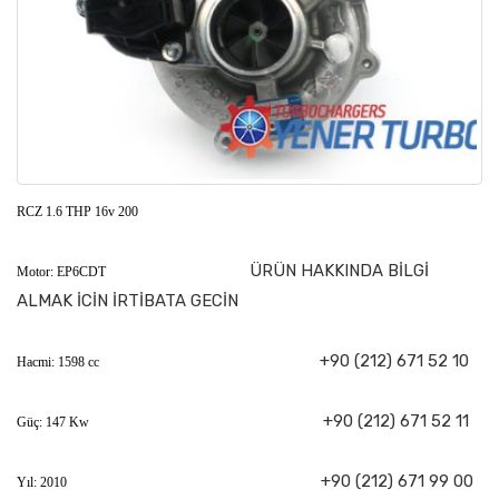
RCZ 1.6 THP 16v 200
ÜRÜN HAKKINDA BİLGİ
Motor: EP6CDT
ALMAK İCİN İRTİBATA GECİN
+90 (212) 671 52 10
Hacmi: 1598 cc
+90 (212) 671 52 11
Güç: 147 Kw
+90 (212) 671 99 00
Yıl: 2010