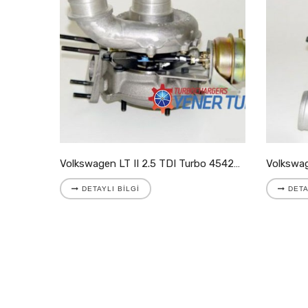
Volkswagen LT II 2.8 TDI Turbo 721204-5001S
Volkswagen LT II 2.5 TDI Turbo 454205-9007S
DETAYLI BILGI
DETA