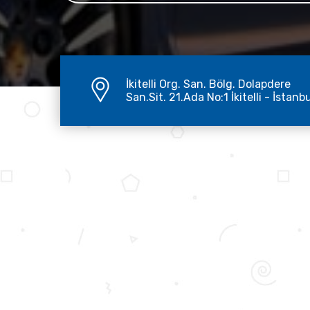
İkitelli Org. San. Bölg. Dolapdere
San.Sit. 21.Ada No:1 İkitelli - İstanb