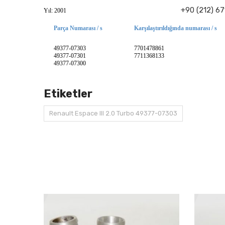
+90 (212) 67
Yıl: 2001
Parça Numarası / s
Karşılaştırıldığında numarası / s
49377-07303
7701478861
49377-07301
7711368133
49377-07300
Etiketler
Renault Espace III 2.0 Turbo 49377-07303