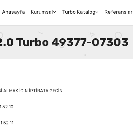
Anasayfa
Kurumsal
Turbo Katalog
Referanslar
 2.0 Turbo 49377-07303
 ALMAK İCİN İRTİBATA GECİN
1 52 10
1 52 11