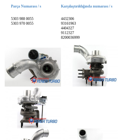
Parça Numarası / s
Karşılaştırıldığında numarası / s
5303 988 0055
4432306
5303 970 0055
93161963
4404327
9112327
8200036999