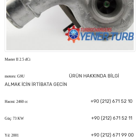
Master II 2.5 dCi
ÜRÜN HAKKINDA BİLGİ
motoru: G9U
ALMAK İCİN İRTİBATA GECİN
+90 (212) 671 52 10
Hacmi: 2460 cc
+90 (212) 671 52 11
Güç: 73 KW
+90 (212) 671 99 00
Yıl: 2001