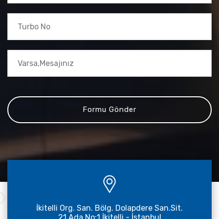
İkitelli Org. San. Bölg. Dolapdere San.Sit.
21.Ada No:1 İkitelli - İstanbul