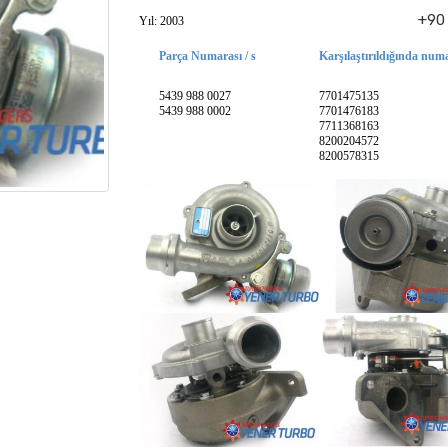
+90 
Yıl: 2003
Parça Numarası / s
Karşılaştırıldığında numa
5439 988 0027
7701475135
5439 988 0002
7701476183
7711368163
8200204572
8200578315