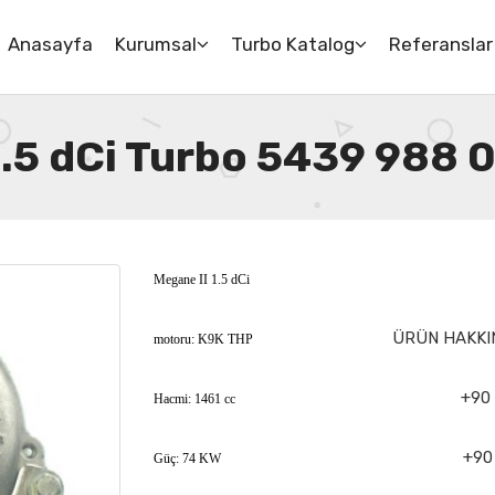
Anasayfa
Kurumsal
Turbo Katalog
Referanslar
1.5 dCi Turbo 5439 988 
Megane II 1.5 dCi
ÜRÜN HAKKIN
motoru: K9K THP
+90 
Hacmi: 1461 cc
+90 
Güç: 74 KW