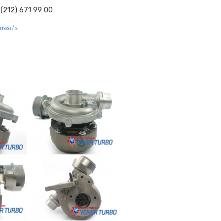
(212) 671 99 00
rası / s