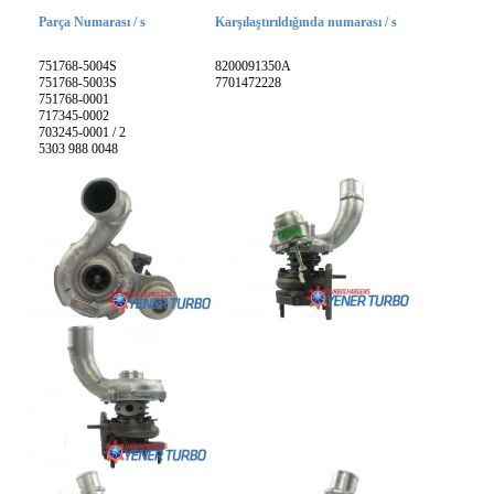
Parça Numarası / s
Karşılaştırıldığında numarası / s
751768-5004S
8200091350A
751768-5003S
7701472228
751768-0001
717345-0002
703245-0001 / 2
5303 988 0048