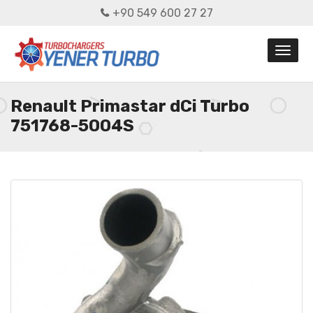
+90 549 600 27 27
Renault Primastar dCi Turbo
751768-5004S