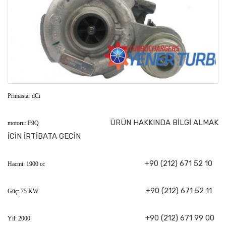
Primastar dCi
ÜRÜN HAKKINDA BİLGİ ALMAK
motoru: F9Q
İCİN İRTİBATA GECİN
+90 (212) 671 52 10
Hacmi: 1900 cc
+90 (212) 671 52 11
Güç: 75 KW
+90 (212) 671 99 00
Yıl: 2000