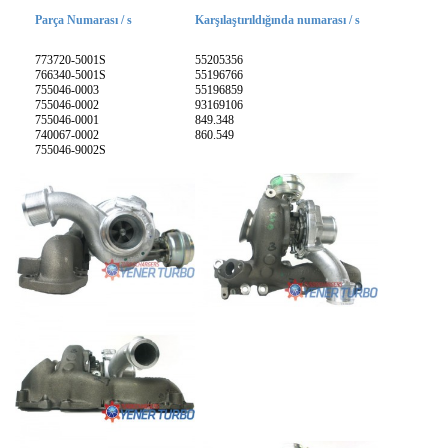
Parça Numarası / s
Karşılaştırıldığında numarası / s
773720-5001S
55205356
766340-5001S
55196766
755046-0003
55196859
755046-0002
93169106
755046-0001
849.348
740067-0002
860.549
755046-9002S