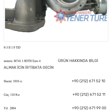
9-3 II 1.9 TiD
ÜRÜN HAKKINDA BİLGİ
motoru: M741 1.9DTH Euro 4
ALMAK İCİN İRTİBATA GECİN
+90 (212) 671 52 10
Hacmi: 1910 cc
+90 (212) 671 52 11
Güç: 110 Kw
+90 (212) 671 99 00
Yıl: 2004