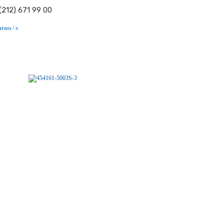
(212) 671 99 00
rası / s