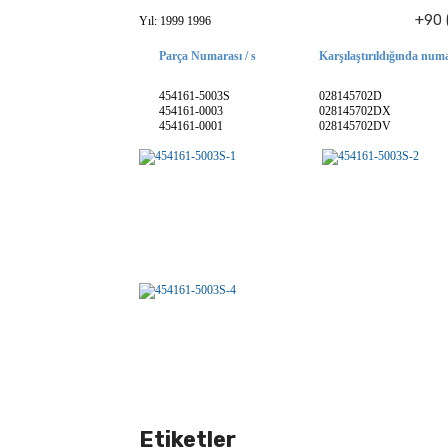
+90 
Yıl: 1999 1996
Parça Numarası / s
Karşılaştırıldığında numa
454161-5003S
028145702D
454161-0003
028145702DX
454161-0001
028145702DV
Etiketler