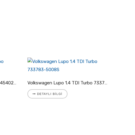
Volkswagen LT I 2.4 TD Turbo 454023-5002S
Volkswagen Lupo 1.4 TDI Turbo 733783-5008S
DETAYLI BILGI
DETA