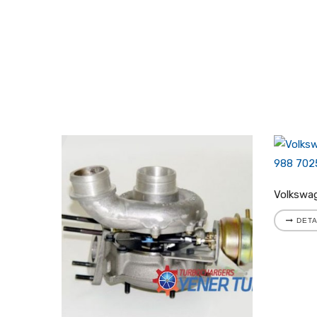
Volkswagen LT II 2.8 TDI Turbo 721204-5001S
DETA