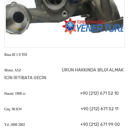
İbiza III 1.9 TDI
ÜRÜN HAKKINDA BİLGİ ALMAK
Motor: ASZ
İCİN İRTİBATA GECİN
+90 (212) 671 52 10
Hacmi: 1900 cc
+90 (212) 671 52 11
Güç: 96 KW
+90 (212) 671 99 00
Yıl: 2008 2002