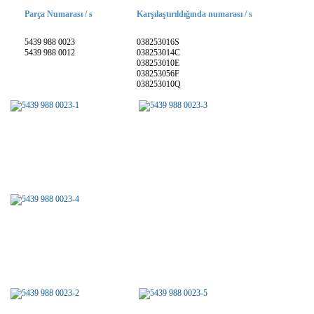
Parça Numarası / s
Karşılaştırıldığında numarası / s
5439 988 0023
038253016S
5439 988 0012
038253014C
038253010E
038253056F
038253010Q