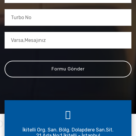
İkitelli Org. San. Bölg. Dolapdere San.Sit.
21.Ada No:1 İkitelli - İstanbul