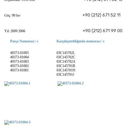
+90 (212) 671 52 11
Güç: 90 kw
+90 (212) 671 99 00
Yıl: 2009 2006
Parça Numarası / s
Karşılaştırıldığında numarası / s
49373-01005
03C145702L
49373-01004
03C145702C
49373-01003
03C145702A
49373-01002
03C145701R
49373-01001
03C145701N
03C145701J