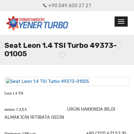
+90 549 600 27 27
Seat Leon 1.4 TSI Turbo 49373-
01005
Leon 1.4 TSI
ÜRÜN HAKKINDA BİLGİ
motoru: CAXA
ALMAK İCİN İRTİBATA GECİN
+90 (212) 671 52 10
Deplasman: 1390 ccm