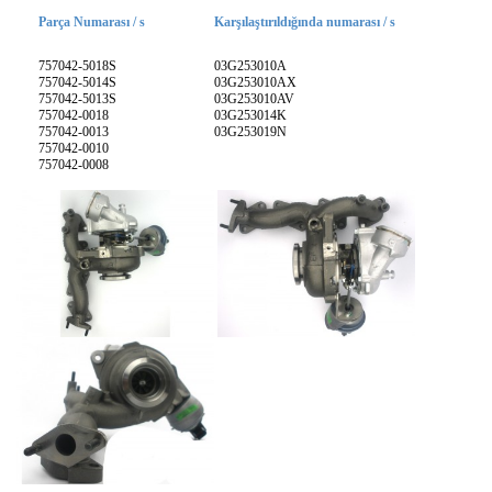
Parça Numarası / s
Karşılaştırıldığında numarası / s
757042-5018S
03G253010A
757042-5014S
03G253010AX
757042-5013S
03G253010AV
757042-0018
03G253014K
757042-0013
03G253019N
757042-0010
757042-0008