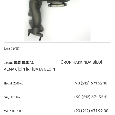
Leon 2.0 TDI
ÜRÜN HAKKINDA BİLGİ
motoru: BMN BMR AL
ALMAK İCİN İRTİBATA GECİN
+90 (212) 671 52 10
Hacmi: 2000 cc
+90 (212) 671 52 11
Güç: 125 Kw
+90 (212) 671 99 00
Yıl: 2009 2006