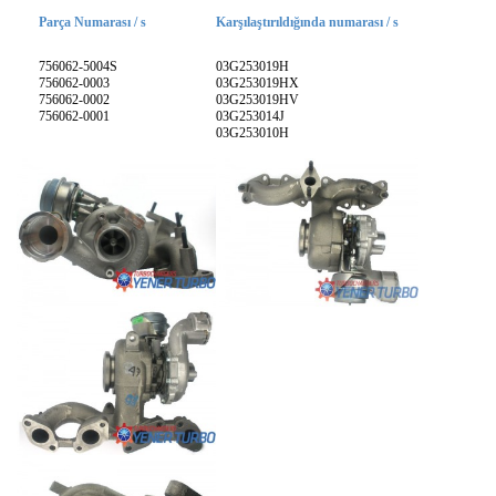
Parça Numarası / s
Karşılaştırıldığında numarası / s
756062-5004S
03G253019H
756062-0003
03G253019HX
756062-0002
03G253019HV
756062-0001
03G253014J
03G253010H