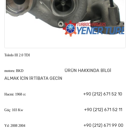
Toledo III 2.0 TDI
ÜRÜN HAKKINDA BİLGİ
motoru: BKD
ALMAK İCİN İRTİBATA GECİN
+90 (212) 671 52 10
Hacmi: 1968 cc
+90 (212) 671 52 11
Güç: 103 Kw
+90 (212) 671 99 00
Yıl: 2008 2004