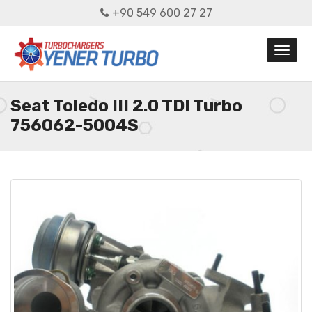
+90 549 600 27 27
Seat Toledo III 2.0 TDI Turbo
756062-5004S