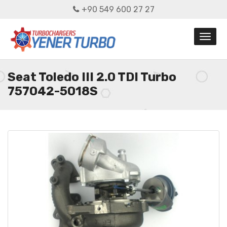
+90 549 600 27 27
Seat Toledo III 2.0 TDI Turbo
757042-5018S