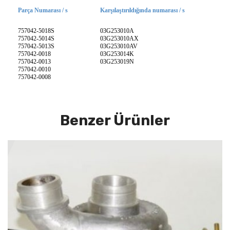
Parça Numarası / s
Karşılaştırıldığında numarası / s
757042-5018S
03G253010A
757042-5014S
03G253010AX
757042-5013S
03G253010AV
757042-0018
03G253014K
757042-0013
03G253019N
757042-0010
757042-0008
Benzer Ürünler