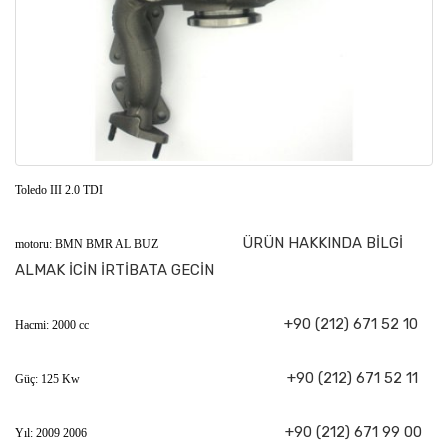
Toledo III 2.0 TDI
ÜRÜN HAKKINDA BİLGİ
motoru: BMN BMR AL BUZ
ALMAK İCİN İRTİBATA GECİN
+90 (212) 671 52 10
Hacmi: 2000 cc
+90 (212) 671 52 11
Güç: 125 Kw
+90 (212) 671 99 00
Yıl: 2009 2006