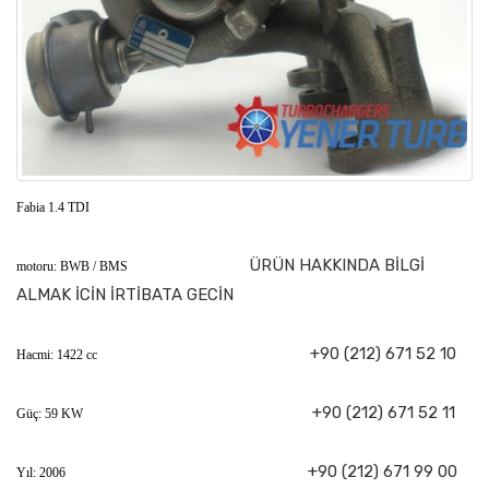
Fabia 1.4 TDI
ÜRÜN HAKKINDA BİLGİ
motoru: BWB / BMS
ALMAK İCİN İRTİBATA GECİN
+90 (212) 671 52 10
Hacmi: 1422 cc
+90 (212) 671 52 11
Güç: 59 KW
+90 (212) 671 99 00
Yıl: 2006