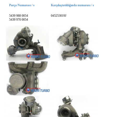
Parça Numarası / s
Karşılaştırıldığında numarası / s
5439 988 0054
045253019J
5439 970 0054