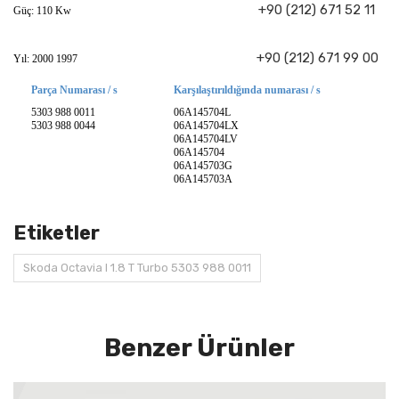
+90 (212) 671 52 11
Güç: 110 Kw
+90 (212) 671 99 00
Yıl: 2000 1997
Parça Numarası / s
Karşılaştırıldığında numarası / s
5303 988 0011
06A145704L
5303 988 0044
06A145704LX
06A145704LV
06A145704
06A145703G
06A145703A
Etiketler
Skoda Octavia I 1.8 T Turbo 5303 988 0011
Benzer Ürünler