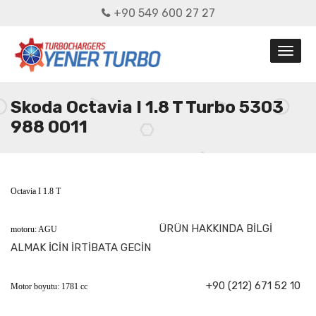
+90 549 600 27 27
Skoda Octavia I 1.8 T Turbo 5303
988 0011
Octavia I 1.8 T
ÜRÜN HAKKINDA BİLGİ
motoru: AGU
ALMAK İCİN İRTİBATA GECİN
+90 (212) 671 52 10
Motor boyutu: 1781 cc