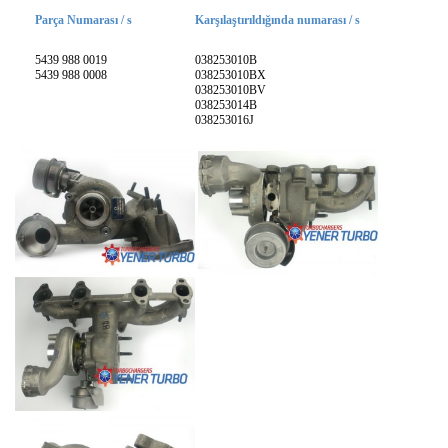
Parça Numarası / s
Karşılaştırıldığında numarası / s
5439 988 0019
038253010B
5439 988 0008
038253010BX
038253010BV
038253014B
038253016J