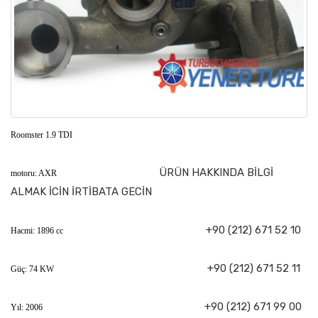
Roomster 1.9 TDI
ÜRÜN HAKKINDA BİLGİ
motoru: AXR
ALMAK İCİN İRTİBATA GECİN
+90 (212) 671 52 10
Hacmi: 1896 cc
+90 (212) 671 52 11
Güç: 74 KW
+90 (212) 671 99 00
Yıl: 2006