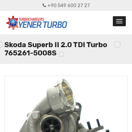
+90 549 600 27 27
Skoda Superb II 2.0 TDI Turbo
765261-5008S