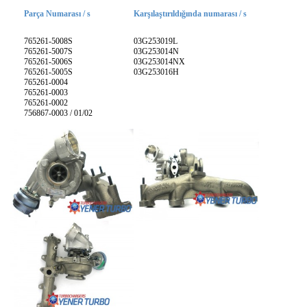
Parça Numarası / s
Karşılaştırıldığında numarası / s
765261-5008S
03G253019L
765261-5007S
03G253014N
765261-5006S
03G253014NX
765261-5005S
03G253016H
765261-0004
765261-0003
765261-0002
756867-0003 / 01/02