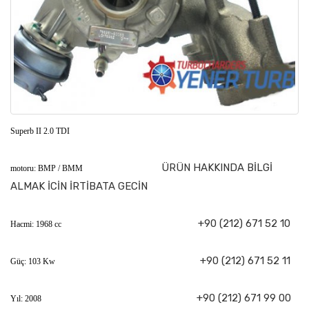
Superb II 2.0 TDI
ÜRÜN HAKKINDA BİLGİ
motoru: BMP / BMM
ALMAK İCİN İRTİBATA GECİN
+90 (212) 671 52 10
Hacmi: 1968 cc
+90 (212) 671 52 11
Güç: 103 Kw
+90 (212) 671 99 00
Yıl: 2008