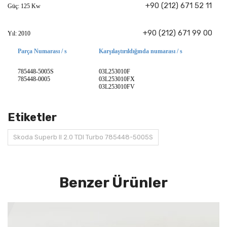
+90 (212) 671 52 11
Güç: 125 Kw
+90 (212) 671 99 00
Yıl: 2010
Parça Numarası / s
Karşılaştırıldığında numarası / s
785448-5005S
03L253010F
785448-0005
03L253010FX
03L253010FV
Etiketler
Skoda Superb II 2.0 TDI Turbo 785448-5005S
Benzer Ürünler