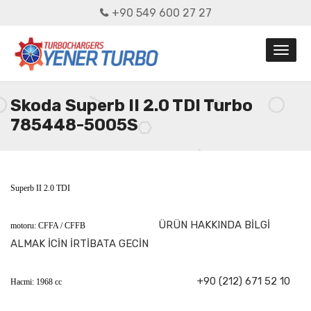
+90 549 600 27 27
Skoda Superb II 2.0 TDI Turbo
785448-5005S
Superb II 2.0 TDI
ÜRÜN HAKKINDA BİLGİ
motoru: CFFA / CFFB
ALMAK İCİN İRTİBATA GECİN
+90 (212) 671 52 10
Hacmi: 1968 cc