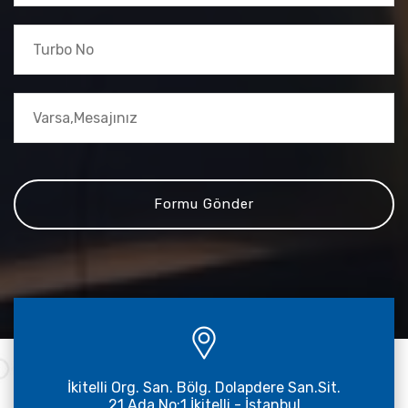
İkitelli Org. San. Bölg. Dolapdere San.Sit.
21.Ada No:1 İkitelli - İstanbul