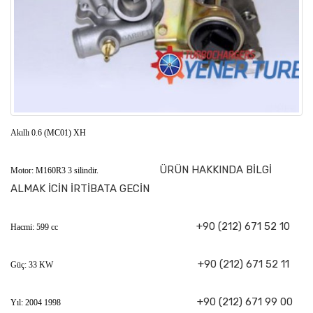
Akıllı 0.6 (MC01) XH
ÜRÜN HAKKINDA BİLGİ
Motor: M160R3 3 silindir.
ALMAK İCİN İRTİBATA GECİN
+90 (212) 671 52 10
Hacmi: 599 cc
+90 (212) 671 52 11
Güç: 33 KW
+90 (212) 671 99 00
Yıl: 2004 1998