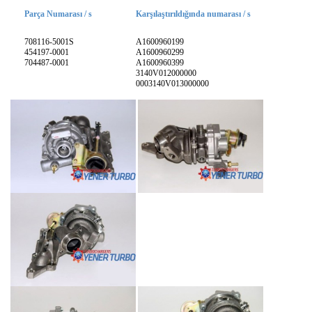
Parça Numarası / s
Karşılaştırıldığında numarası / s
708116-5001S
A1600960199
454197-0001
A1600960299
704487-0001
A1600960399
3140V012000000
0003140V013000000