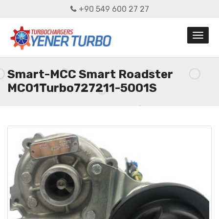
+90 549 600 27 27
Smart-MCC Smart Roadster
MC01Turbo727211-5001S