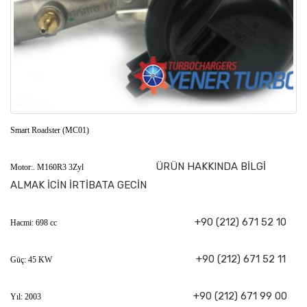
Smart Roadster (MC01)
ÜRÜN HAKKINDA BİLGİ
Motor:. M160R3 3Zyl
ALMAK İCİN İRTİBATA GECİN
+90 (212) 671 52 10
Hacmi: 698 cc
+90 (212) 671 52 11
Güç: 45 KW
+90 (212) 671 99 00
Yıl: 2003