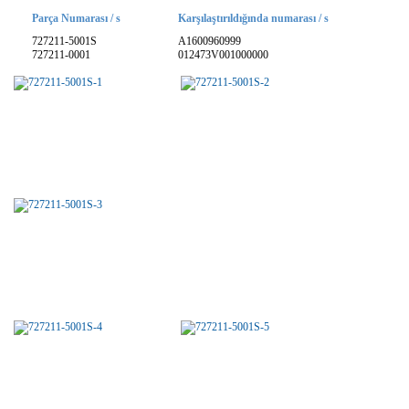
Parça Numarası / s
Karşılaştırıldığında numarası / s
727211-5001S
A1600960999
727211-0001
012473V001000000