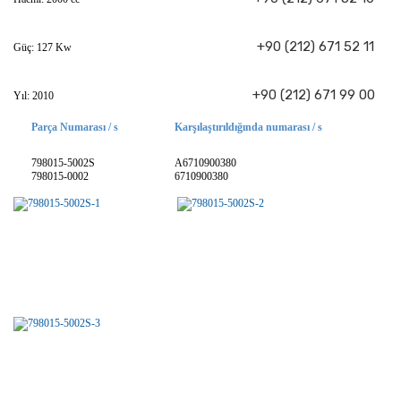
+90 (212) 671 52 11
Güç: 127 Kw
+90 (212) 671 99 00
Yıl: 2010
Parça Numarası / s
Karşılaştırıldığında numarası / s
798015-5002S
A6710900380
798015-0002
6710900380