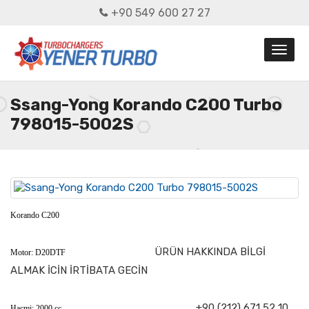
+90 549 600 27 27
Ssang-Yong Korando C200 Turbo
798015-5002S
Korando C200
ÜRÜN HAKKINDA BİLGİ
Motor: D20DTF
ALMAK İCİN İRTİBATA GECİN
+90 (212) 671 52 10
Hacmi: 2000 cc