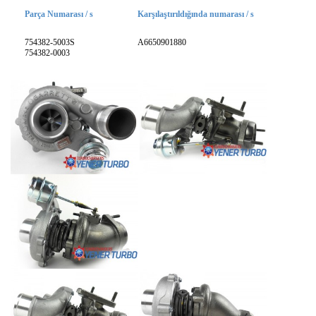
Parça Numarası / s
Karşılaştırıldığında numarası / s
754382-5003S
A6650901880
754382-0003