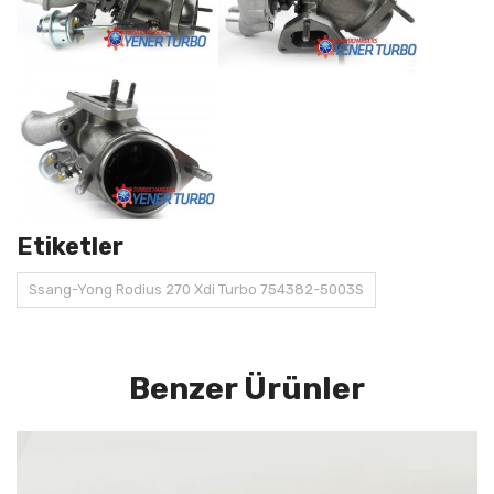
Etiketler
Ssang-Yong Rodius 270 Xdi Turbo 754382-5003S
Benzer Ürünler