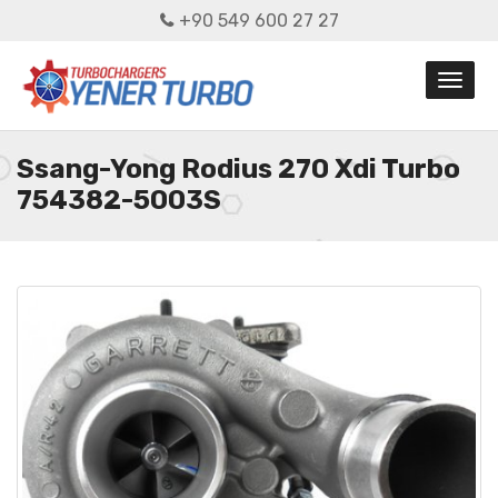
+90 549 600 27 27
Ssang-Yong Rodius 270 Xdi Turbo
754382-5003S