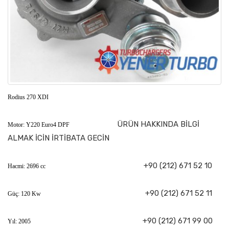
Rodius 270 XDI
ÜRÜN HAKKINDA BİLGİ
Motor: Y220 Euro4 DPF
ALMAK İCİN İRTİBATA GECİN
+90 (212) 671 52 10
Hacmi: 2696 cc
+90 (212) 671 52 11
Güç: 120 Kw
+90 (212) 671 99 00
Yıl: 2005