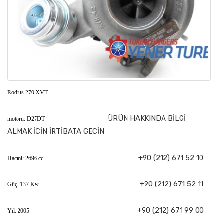
Rodius 270 XVT
ÜRÜN HAKKINDA BİLGİ
motoru: D27DT
ALMAK İCİN İRTİBATA GECİN
+90 (212) 671 52 10
Hacmi: 2696 cc
+90 (212) 671 52 11
Güç: 137 Kw
+90 (212) 671 99 00
Yıl: 2005