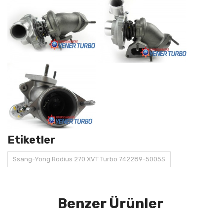
Etiketler
Ssang-Yong Rodius 270 XVT Turbo 742289-5005S
Benzer Ürünler