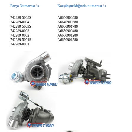
Parça Numarası / s
Karşılaştırıldığında numarası / s
742289-5005S
A6650900580
742289-0004
A6640900580
742289-5003S
A6650901780
742289-0003
A6650900480
742289-0002
A6650901280
742289-5001S
A6650901580
742289-0001