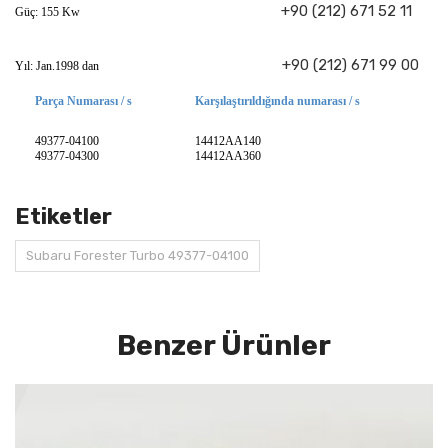
+90 (212) 671 52 11
Güç: 155 Kw
+90 (212) 671 99 00
Yıl: Jan.1998 dan
Parça Numarası / s
Karşılaştırıldığında numarası / s
49377-04100
14412AA140
49377-04300
14412AA360
Etiketler
Subaru Forester Turbo 49377-04100
Benzer Ürünler