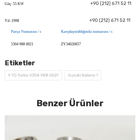
+90 (212) 671 52 11
Güç: 55 KW
+90 (212) 671 52 11
Yıl:-1998
Parça Numarası / s
Karşılaştırıldığında numarası / s
5304 988 0021
ZY34026857
Etiketler
9 TD Turbo 5304 988 0021
Suzuki Baleno 1
Benzer Ürünler