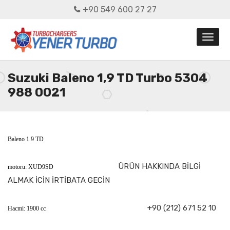
+90 549 600 27 27
Suzuki Baleno 1,9 TD Turbo 5304
988 0021
Baleno 1.9 TD
ÜRÜN HAKKINDA BİLGİ
motoru: XUD9SD
ALMAK İCİN İRTİBATA GECİN
+90 (212) 671 52 10
Hacmi: 1900 cc