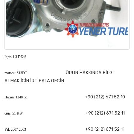
Ignis 1.3 DDiS
ÜRÜN HAKKINDA BİLGİ
motoru: Z13DT
ALMAK İCİN İRTİBATA GECİN
+90 (212) 671 52 10
Hacmi: 1248 cc
+90 (212) 671 52 11
Güç: 51 KW
+90 (212) 671 52 11
Yıl: 2007 2003