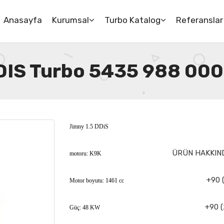
Anasayfa
Kurumsal
Turbo Katalog
Referanslar
DDIS Turbo 5435 988 00
Jimny 1.5 DDiS
ÜRÜN HAKKIND
motoru: K9K
+90 
Motor boyutu: 1461 cc
+90 (
Güç: 48 KW