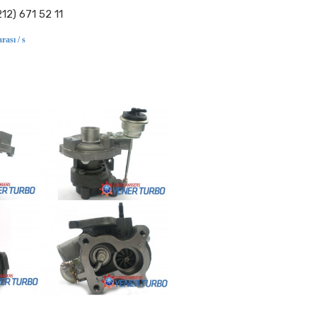
12) 671 52 11
rası / s