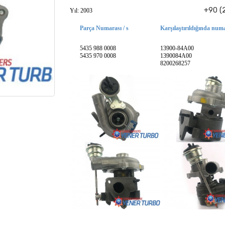
+90 (2
Yıl: 2003
Parça Numarası / s
Karşılaştırıldığında numa
5435 988 0008
13900-84A00
5435 970 0008
1390084A00
8200268257