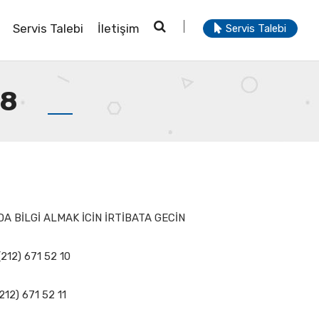
Servis Talebi
İletişim
Servis Talebi
08
A BİLGİ ALMAK İCİN İRTİBATA GECİN
(212) 671 52 10
212) 671 52 11