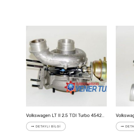
Volkswagen LT II 2.8 TDI Turbo 721204-5001S
Volkswagen LT II 2.5 TDI Turbo 454205-9007S
DETAYLI BILGI
DETA