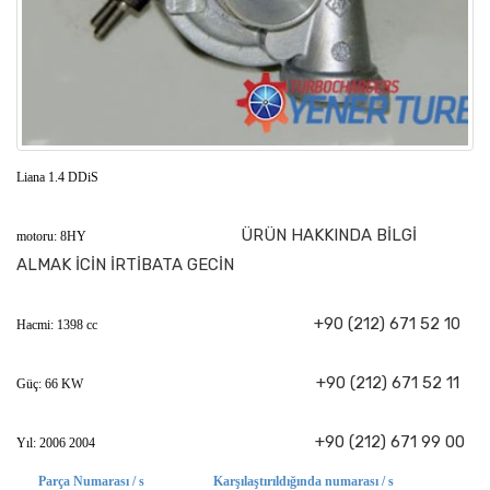
Liana 1.4 DDiS
ÜRÜN HAKKINDA BİLGİ
motoru: 8HY
ALMAK İCİN İRTİBATA GECİN
+90 (212) 671 52 10
Hacmi: 1398 cc
+90 (212) 671 52 11
Güç: 66 KW
+90 (212) 671 99 00
Yıl: 2006 2004
Parça Numarası / s
Karşılaştırıldığında numarası / s