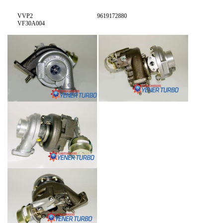
VVP2
9619172880
VF30A004