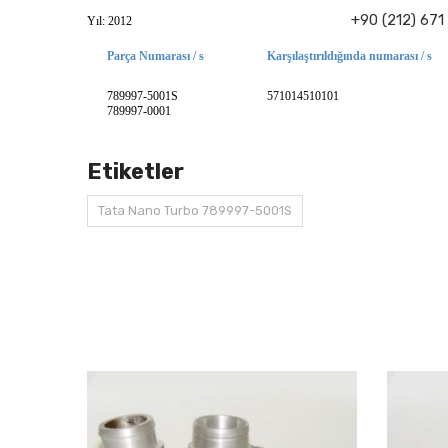
+90 (212) 671
Yıl: 2012
Parça Numarası / s
Karşılaştırıldığında numarası / s
789997-5001S
571014510101
789997-0001
Etiketler
Tata Nano Turbo 789997-5001S