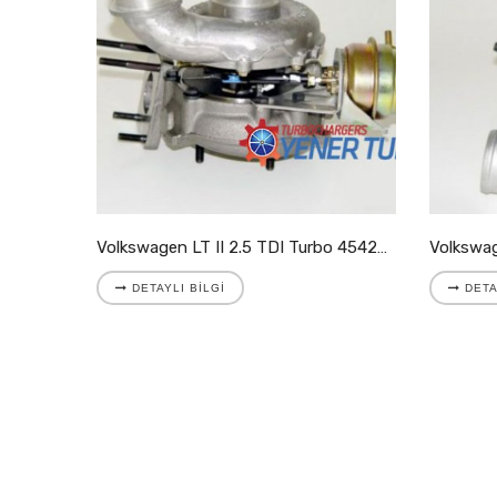
Volkswagen LT II 2.8 TDI Turbo 721204-5001S
Volkswagen LT II 2.5 TDI Turbo 454205-9007S
DETAYLI BILGI
DETA