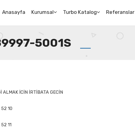
Anasayfa
Kurumsal
Turbo Katalog
Referanslar
789997-5001S
 ALMAK İCİN İRTİBATA GECİN
 52 10
 52 11