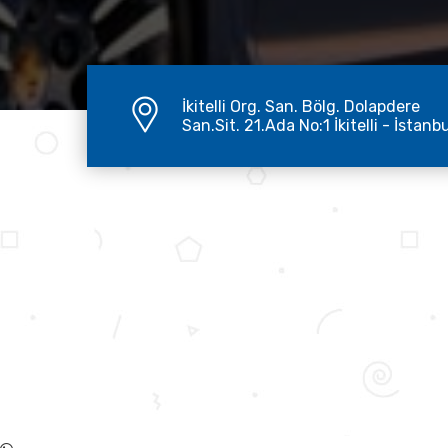
İkitelli Org. San. Bölg. Dolapdere
San.Sit. 21.Ada No:1 İkitelli - İstanb