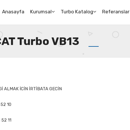
Anasayfa
Kurumsal
Turbo Katalog
Referanslar
CAT Turbo VB13
İ ALMAK İCİN İRTİBATA GECİN
 52 10
 52 11