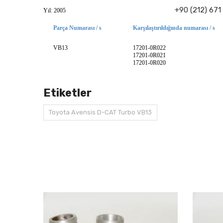
+90 (212) 671
Yıl: 2005
Parça Numarası / s
Karşılaştırıldığında numarası / s
VB13
17201-0R022
17201-0R021
17201-0R020
Etiketler
Toyota Avensis D-CAT Turbo VB13