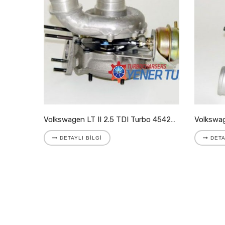
Volkswagen LT II 2.8 TDI Turbo 721204-5001S
Volkswagen LT II 2.5 TDI Turbo 454205-9007S
DETAYLI BILGI
DETA