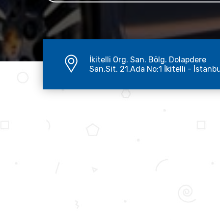
İkitelli Org. San. Bölg. Dolapdere
San.Sit. 21.Ada No:1 İkitelli - İstanb