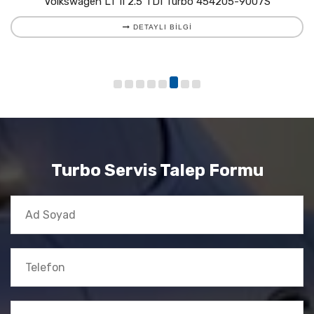
Volkswagen LT II 2.5 TDI Turbo 454205-9007S
DETAYLI BILGI
Turbo Servis Talep Formu