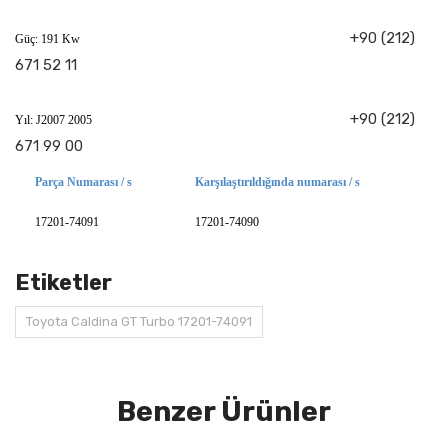
+90 (212)
Güç: 191 Kw
671 52 11
+90 (212)
Yıl: J2007 2005
671 99 00
Parça Numarası / s
Karşılaştırıldığında numarası / s
17201-74091
17201-74090
Etiketler
Toyota Caldina GT Turbo 17201-74091
Benzer Ürünler