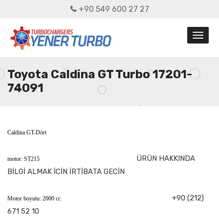
+90 549 600 27 27
Toyota Caldina GT Turbo 17201-
74091
Caldina GT-Dört
ÜRÜN HAKKINDA
motor: ST215
BİLGİ ALMAK İCİN İRTİBATA GECİN
+90 (212)
Motor boyutu: 2000 cc
671 52 10