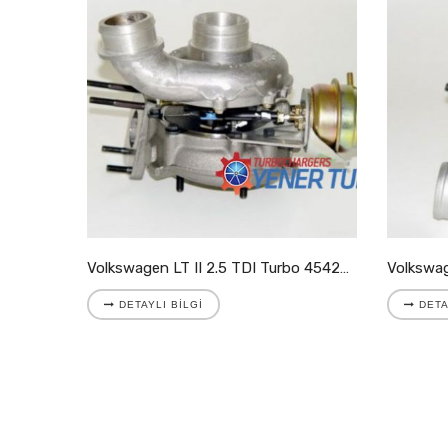
Volkswagen LT II 2.8 TDI Turbo 721204-5001S
Volkswagen LT II 2.5 TDI Turbo 454205-9007S
DETAYLI BILGI
DETA