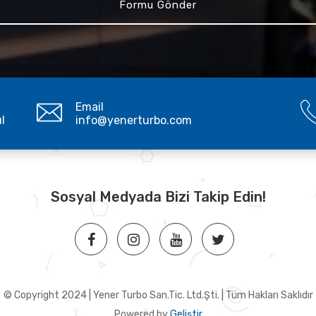
Email
ul
info@yenerturbo.com
Sosyal Medyada Bizi Takip Edin!
© Copyright 2024 | Yener Turbo San.Tic. Ltd.Şti. | Tüm Hakları Saklıdır
Powered by
Geliştir