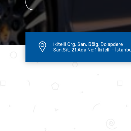
İkitelli Org. San. Bölg. Dolapdere
San.Sit. 21.Ada No:1 İkitelli - İstanb