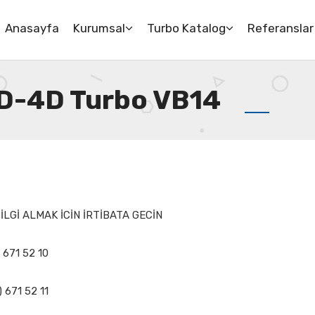
Anasayfa
Kurumsal
Turbo Katalog
Referanslar
 D-4D Turbo VB14
LGİ ALMAK İCİN İRTİBATA GECİN
 671 52 10
) 671 52 11