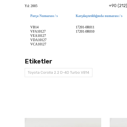
+90 (212
Yıl: 2005
Parça Numarası / s
Karşılaştırıldığında numarası / s
VB14
17201-0R011
VFA10127
17201-0R010
VEA10127
VDA10127
VCA10127
Etiketler
Toyota Corolla 2.2 D-4D Turbo VB14