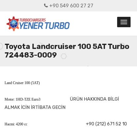
+90 549 600 27 27
Toyota Landcruiser 100 5AT Turbo
724483-0009
Land Cruiser 100 (5AT)
ÜRÜN HAKKINDA BİLGİ
Motor: 1HD-TZE Euro3
ALMAK İCİN İRTİBATA GECİN
+90 (212) 671 52 10
Hacmi: 4200 cc