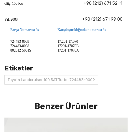
+90 (212) 671 52 11
Güç: 150 Kw
+90 (212) 671 99 00
Yıl: 2003
Parça Numarası / s
Karşılaştırıldığında numarası / s
724483-0009
17.201-17.070
724483-0008
17201-17070B
802012-5001S
17201-17070A
Etiketler
Toyota Landcruiser 100 5AT Turbo 724483-0009
Benzer Ürünler