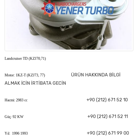
Landcruiser TD (KZJ70,71)
ÜRÜN HAKKINDA BİLGİ
Motor: 1KZ-T (KZJ73, 77)
ALMAK İCİN İRTİBATA GECİN
+90 (212) 671 52 10
Hacmi: 2983 cc
+90 (212) 671 52 11
Güç: 92 KW
+90 (212) 671 99 00
Yıl: 1996 1993