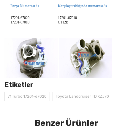
Parça Numarası / s
Karşılaştırıldığında numarası / s
17201-67020
17201-67010
17201-67010
CT12B
Etiketler
71 Turbo 17201-67020
Toyota Landcruiser TD KZJ70
Benzer Ürünler