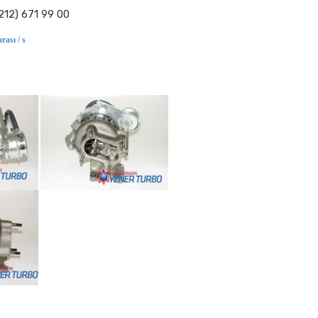
212) 671 99 00
rası / s