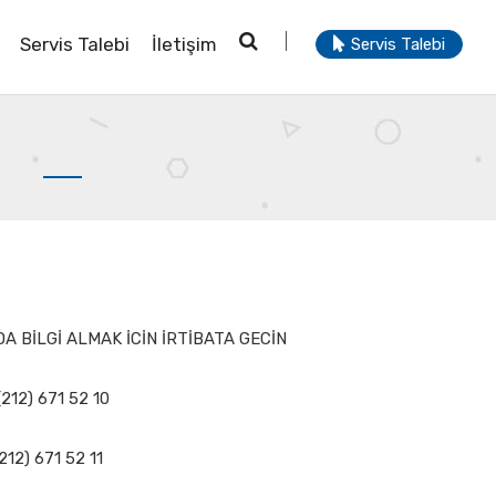
Servis Talebi
İletişim
Servis Talebi
A BİLGİ ALMAK İCİN İRTİBATA GECİN
(212) 671 52 10
212) 671 52 11