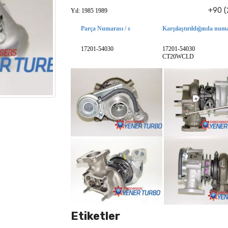
+90 (
Yıl: 1985 1989
Parça Numarası / s
Karşılaştırıldığında numa
17201-54030
17201-54030
CT20WCLD
Etiketler