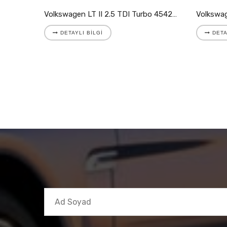
Volkswagen LT II 2.8 TDI Turbo 721204-5001S
Volkswagen LT II 2.5 TDI Turbo 454205-9007S
DETAYLI BILGI
DETA