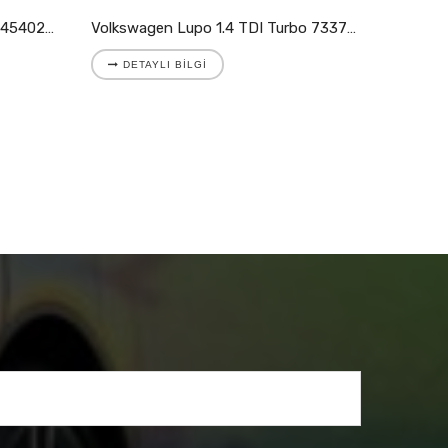
Volkswagen LT I 2.4 TD Turbo 454023-5002S
Volkswagen Lupo 1.4 TDI Turbo 733783-5008S
DETAYLI BILGI