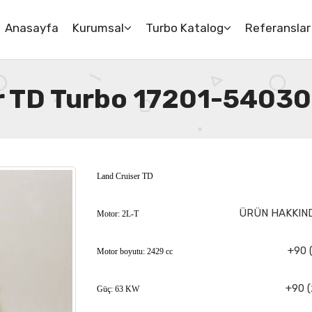
Anasayfa
Kurumsal
Turbo Katalog
Referanslar
r TD Turbo 17201-54030
Land Cruiser TD
ÜRÜN HAKKIND
Motor: 2L-T
+90 
Motor boyutu: 2429 cc
+90 (
Güç: 63 KW