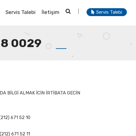
Servis Talebi
İletişim
Servis Talebi
88 0029
A BİLGİ ALMAK İCİN İRTİBATA GECİN
(212) 671 52 10
(212) 671 52 11