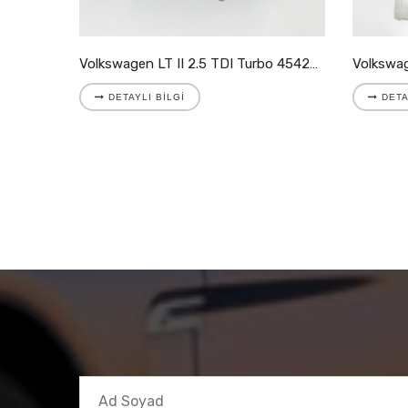
Volkswagen LT II 2.8 TDI Turbo 721204-5001S
Volkswagen LT II 2.5 TDI Turbo 454205-9007S
DETAYLI BILGI
DETA