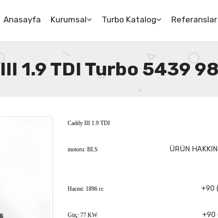
Anasayfa
Kurumsal
Turbo Katalog
Referanslar
II 1.9 TDI Turbo 5439 9
Caddy III 1.9 TDI
ÜRÜN HAKKIND
motoru: BLS
+90 
Hacmi: 1896 cc
+90 
Güç: 77 KW