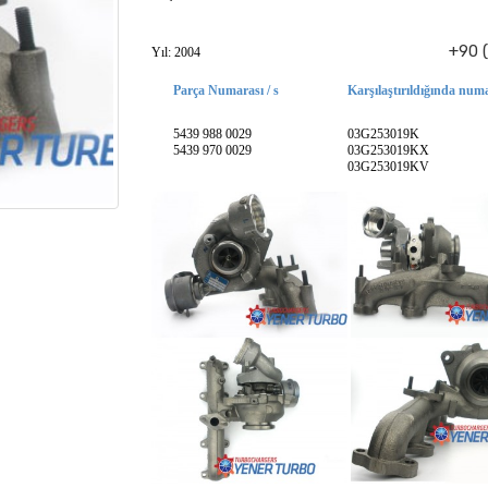
+90 
Yıl: 2004
Parça Numarası / s
Karşılaştırıldığında numa
5439 988 0029
03G253019K
5439 970 0029
03G253019KX
03G253019KV