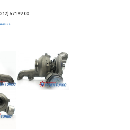
(212) 671 99 00
rası / s