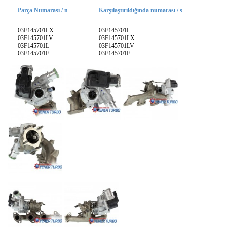
Parça Numarası / n
Karşılaştırıldığında numarası / s
03F145701LX
03F145701L
03F145701LV
03F145701LX
03F145701L
03F145701LV
03F145701F
03F145701F